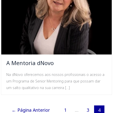
A Mentoria dNovo
Na dNovo oferecemos aos nossos profissionais o acesso a
um Programa de Senior Mentoring para que possam dar
um salto qualitativo na sua carreira […]
←
Página Anterior
1
…
3
4