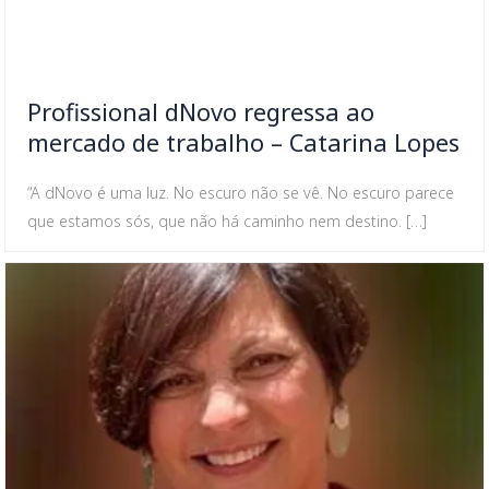
Profissional dNovo regressa ao
mercado de trabalho – Catarina Lopes
“A dNovo é uma luz. No escuro não se vê. No escuro parece
que estamos sós, que não há caminho nem destino. […]