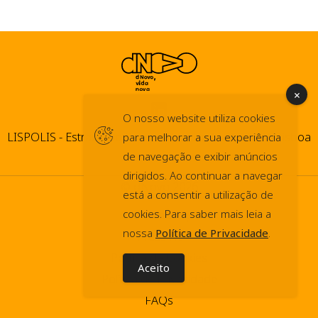
O nosso website utiliza cookies
LISPOLIS - Estrada do Paço do Lumiar, 44 1600-546 Lisboa
para melhorar a sua experiência
de navegação e exibir anúncios
dirigidos. Ao continuar a navegar
© dNovo 2026
está a consentir a utilização de
info@dnovo.pt
cookies. Para saber mais leia a
nossa
Política de Privacidade
.
Press Kit
Política de Cookies
Aceito
Política de Privacidade
FAQs