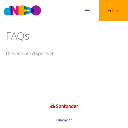
Skip
Entrar
to
Main
content
Menu
FAQs
Brevemente disponível
Fundador