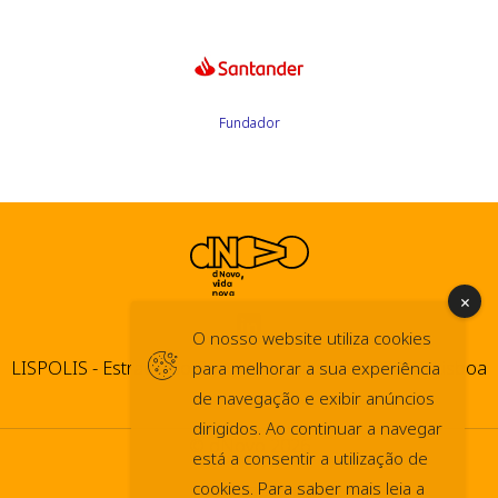
Fundador
O nosso website utiliza cookies
LISPOLIS - Estrada do Paço do Lumiar, 44 1600-546 Lisboa
para melhorar a sua experiência
de navegação e exibir anúncios
dirigidos. Ao continuar a navegar
© dNovo 2026
está a consentir a utilização de
info@dnovo.pt
cookies. Para saber mais leia a