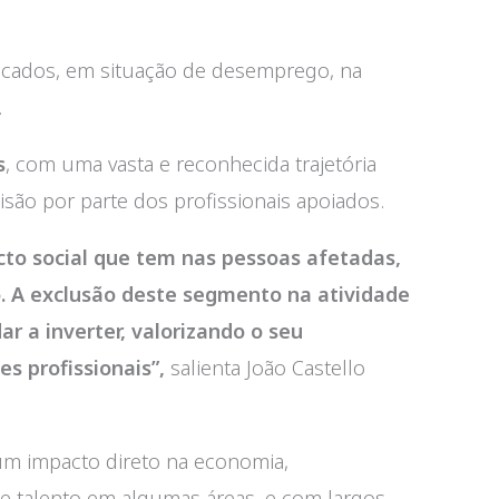
ficados, em situação de desemprego, na
.
s
, com uma vasta e reconhecida trajetória
cisão por parte dos profissionais apoiados.
cto social que tem nas pessoas afetadas,
. A exclusão deste segmento na atividade
r a inverter, valorizando o seu
s profissionais”,
salienta João Castello
 um impacto direto na economia,
e talento em algumas áreas, e com largos