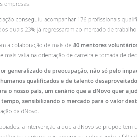
as empresas.
ciação conseguiu acompanhar 176 profissionais quali
 dos quais 23% já regressaram ao mercado de trabalho
com a colaboração de mais de
80 mentores voluntário
e mais-valia na orientação de carreira e tomada de de
tor generalizado de preocupação, não só pelo impa
humanos qualificados e de talento desaproveitado
ra o nosso país, um cenário que a dNovo quer ajuda
empo, sensibilizando o mercado para o valor deste
ração da dNovo.
 apoiados, a intervenção a que a dNovo se propõe tem
ências seniores nas empresas, colmatando a falta d