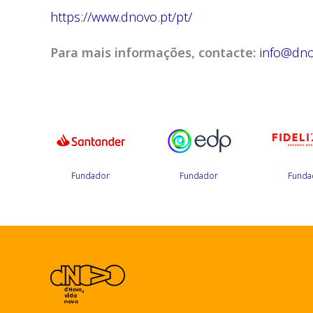
https://www.dnovo.pt/pt/
Para mais informações, contacte:
info@dno
r
Fundador
Fundador
Funda