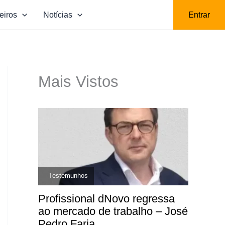
eiros
Notícias
Entrar
Mais Vistos
,
Testemunhos
Profissional dNovo regressa
ao mercado de trabalho – José
Pedro Faria