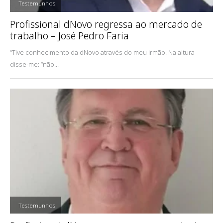
,
Testemunhos
Profissional dNovo regressa ao mercado de
trabalho – José Pedro Faria
“Tive conhecimento da dNovo através do meu irmão. Na altura
disse-me: “não...
,
Testemunhos