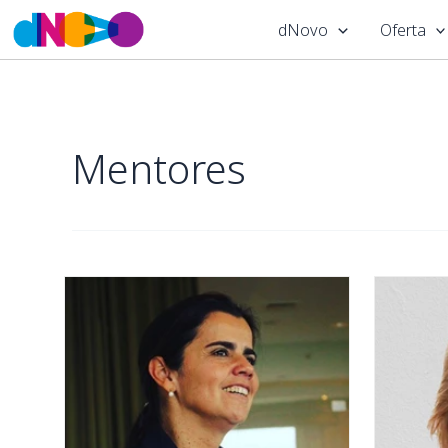
Skip
dNovo
Oferta
to
content
Mentores