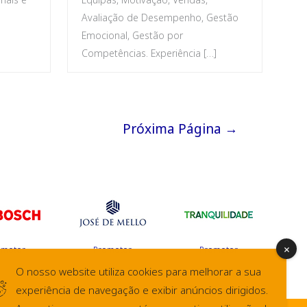
Avaliação de Desempenho, Gestão
Emocional, Gestão por
Competências. Experiência […]
Próxima Página
→
omotor
Promotor
Promotor
O nosso website utiliza cookies para melhorar a sua
experiência de navegação e exibir anúncios dirigidos.