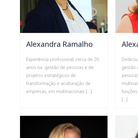
Alexandra Ramalho
Alex
Experiência profissional, cerca de 20
Dedicou 
anos na gestão de pessoas e de
gestão 
projetos estratégicos de
pessoa
transformação e aculturação de
multina
empresas, em multinacionais […]
funções
[…]