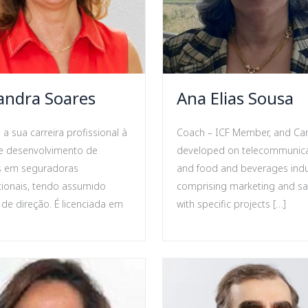
andra Soares
Ana Elias Sousa
a sua carreira profissional à
Coach – ICF Member, and Ca
e desenvolvimento de
developed on telecommunica
s em seguradoras
and food and beverages indu
cionais, tendo assumido
comprising marketing and sa
 de direção. É licenciada em
with specific projects […]