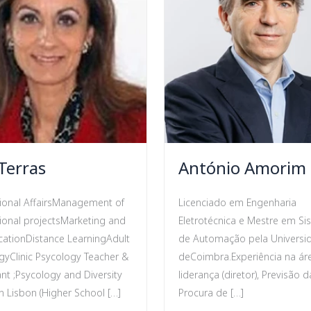
Terras
António Amorim
tional AffairsManagement of
Licenciado em Engenharia
tional projectsMarketing and
Eletrotécnica e Mestre em S
ationDistance LearningAdult
de Automação pela Universi
yClinic Psycology Teacher &
deCoimbra.Experiência na ár
nt ;Psycology and Diversity
liderança (diretor), Previsão d
in Lisbon (Higher School […]
Procura de […]