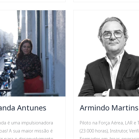
anda Antunes
Armindo Martins
da é uma impulsionadora
Piloto na Força Aérea, LAR e 
oas! A sua maior missão é
(23.000 horas), Instrutor, Veri
uir para o desenvolvimento
Formador em áreas operacio