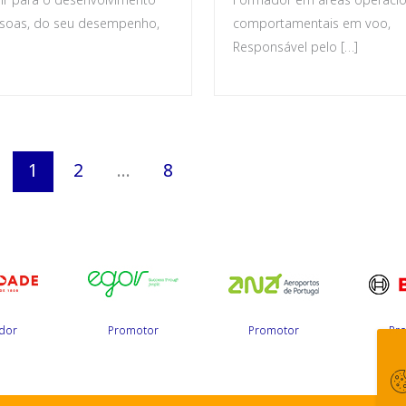
soas, do seu desempenho,
comportamentais em voo,
Responsável pelo […]
1
2
…
8
dor
Promotor
Promotor
Pr