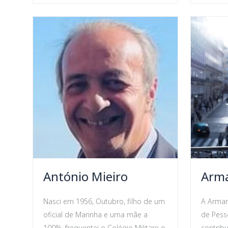
António Mieiro
Arm
Nasci em 1956, Outubro, filho de um
A Arman
oficial de Marinha e uma mãe a
de Pess
100%; frequentei o Colégio Militare o
contrib