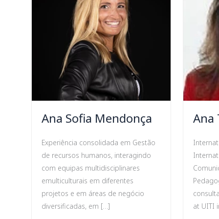
Ana Sofia Mendonça
Ana 
Experiência consolidada em Gestão
Interna
de recursos humanos, interagindo
Interna
com equipas multidisciplinares
Comunic
emulticulturais em diferentes
Pedagog
projetos e em áreas de negócio
consulta
diversificadas, em […]
at UITI 