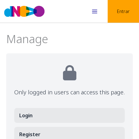
Skip
Entrar
to
Main
content
Menu
Manage
Only logged in users can access this page.
Login
Register