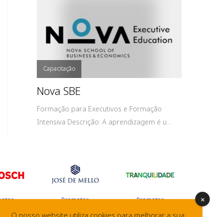
Capacitação
Nova SBE
Formação para Executivos e Formação
Intensiva Descrição: A aprendizagem é u...
Promotor
Promotor
Afiliado
O nosso website utiliza cookies para melhorar a sua