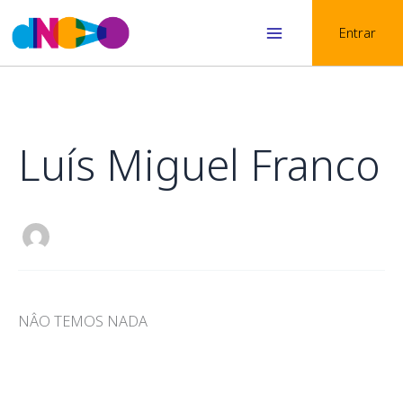
Skip
Entrar
to
Main
content
Menu
Luís Miguel Franco
NÂO TEMOS NADA