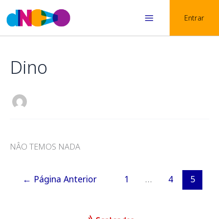
Skip
Entrar
to
Main
content
Menu
Dino
NÂO TEMOS NADA
←
Página Anterior
1
…
4
5