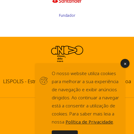
Fundador
O nosso website utiliza cookies
LISPOLIS - Estrada do Paço do Lumiar, 44 1600-546 Lisboa
para melhorar a sua experiência
de navegação e exibir anúncios
dirigidos. Ao continuar a navegar
© dNovo 2026
está a consentir a utilização de
info@dnovo.pt
cookies. Para saber mais leia a
nossa
Política de Privacidade
.
Press Kit
Política de Cookies