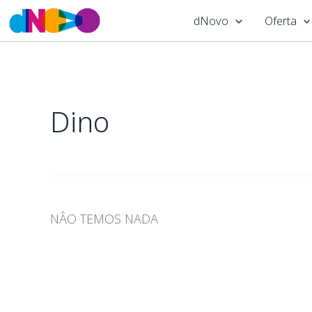
Skip
dNovo
Oferta
to
content
Dino
NÂO TEMOS NADA