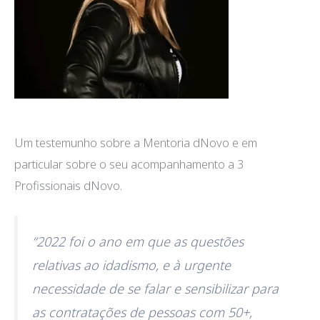
Um testemunho sobre a Mentoria dNovo e em
particular sobre o seu acompanhamento a 3
Profissionais dNovo.
“2022 foi o ano em que as questões
relativas ao idadismo, e à urgente
necessidade de se falar e sensibilizar para
as contratações de pessoas com 50+,