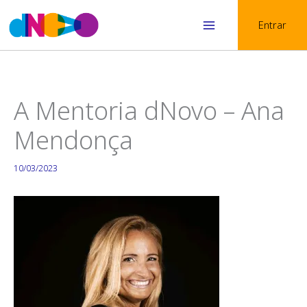
Skip
Entrar
to
Main
content
Menu
A Mentoria dNovo – Ana
Mendonça
10/03/2023