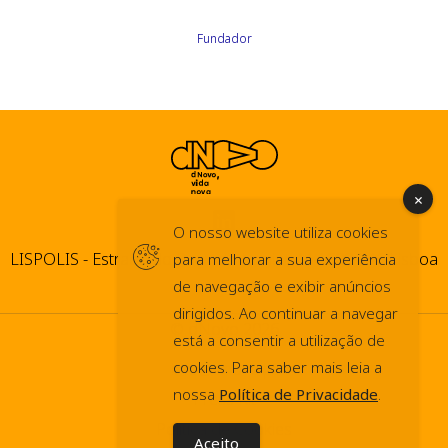
Fundador
O nosso website utiliza cookies
LISPOLIS - Estrada do Paço do Lumiar, 44 1600-546 Lisboa
para melhorar a sua experiência
de navegação e exibir anúncios
dirigidos. Ao continuar a navegar
© dNovo 2026
está a consentir a utilização de
info@dnovo.pt
cookies. Para saber mais leia a
nossa
Política de Privacidade
.
Press Kit
Política de Cookies
Aceito