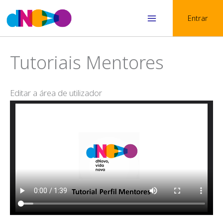
Skip
Entrar
to
Main
content
Menu
Tutoriais Mentores
Editar a área de utilizador