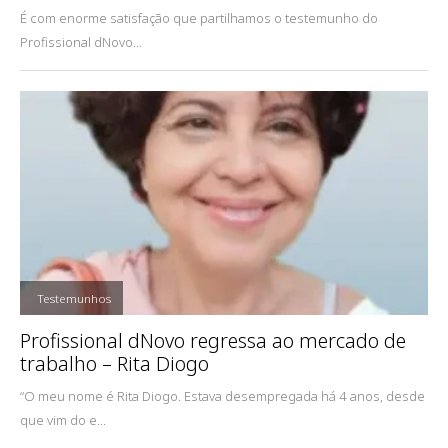
É com enorme satisfação que partilhamos o testemunho do
Profissional dNovo...
,
Testemunhos
Profissional dNovo regressa ao mercado de
trabalho – Rita Diogo
“O meu nome é Rita Diogo. Estava desempregada há 4 anos, desde
que vim do e...