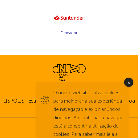
Fundador
O nosso website utiliza cookies
LISPOLIS - Estrada do Paço do Lumiar, 44 1600-546 Lisboa
para melhorar a sua experiência
de navegação e exibir anúncios
dirigidos. Ao continuar a navegar
© dNovo 2026
está a consentir a utilização de
info@dnovo.pt
cookies. Para saber mais leia a