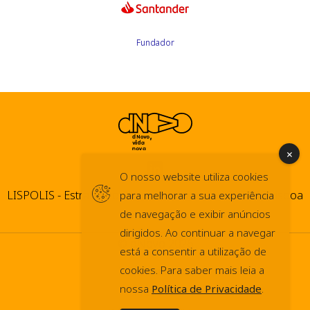
Fundador
O nosso website utiliza cookies
LISPOLIS - Estrada do Paço do Lumiar, 44 1600-546 Lisboa
para melhorar a sua experiência
de navegação e exibir anúncios
dirigidos. Ao continuar a navegar
© dNovo 2026
está a consentir a utilização de
info@dnovo.pt
cookies. Para saber mais leia a
nossa
Política de Privacidade
.
Press Kit