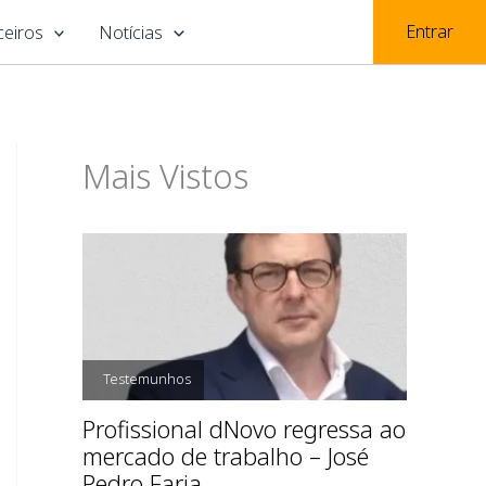
Entrar
ceiros
Notícias
Mais Vistos
,
Testemunhos
Profissional dNovo regressa ao
mercado de trabalho – José
Pedro Faria