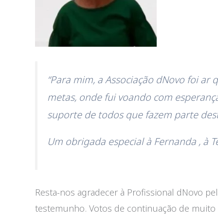
“Para mim, a Associação dNovo foi ar 
metas, onde fui voando com esperança
suporte de todos que fazem parte desta
Um obrigada especial à Fernanda , à T
Resta-nos agradecer à Profissional dNovo pel
testemunho. Votos de continuação de muito 