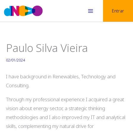
Skip
Entrar
to
Main
content
Menu
Paulo Silva Vieira
02/01/2024
I have background in Renewables, Technology and
Consulting.
Through my professional experience I acquired a great
vision about energy sector, a strategic thinking
methodologies and I also improved my IT and analytical
skills, complementing my natural drive for