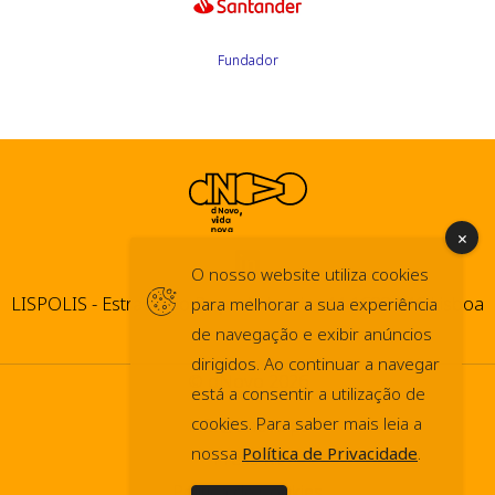
Fundador
O nosso website utiliza cookies
LISPOLIS - Estrada do Paço do Lumiar, 44 1600-546 Lisboa
para melhorar a sua experiência
de navegação e exibir anúncios
dirigidos. Ao continuar a navegar
© dNovo 2026
está a consentir a utilização de
info@dnovo.pt
cookies. Para saber mais leia a
nossa
Política de Privacidade
.
Press Kit
Política de Cookies