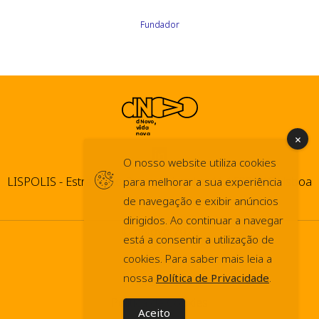
Fundador
O nosso website utiliza cookies
LISPOLIS - Estrada do Paço do Lumiar, 44 1600-546 Lisboa
para melhorar a sua experiência
de navegação e exibir anúncios
dirigidos. Ao continuar a navegar
© dNovo 2026
está a consentir a utilização de
info@dnovo.pt
cookies. Para saber mais leia a
nossa
Política de Privacidade
.
Press Kit
Política de Cookies
Aceito