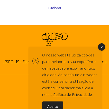
Fundador
O nosso website utiliza cookies
LISPOLIS - Estrada do Paço do Lumiar, 44 1600-546 Lisboa
para melhorar a sua experiência
de navegação e exibir anúncios
dirigidos. Ao continuar a navegar
© dNovo 2026
está a consentir a utilização de
cookies. Para saber mais leia a
info@dnovo.pt
nossa
Política de Privacidade
.
Press Kit
Política de Cookies
Aceito