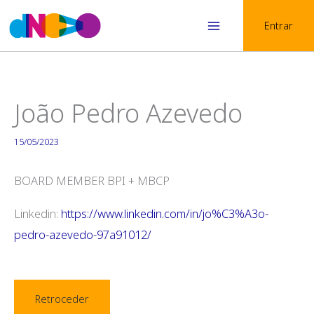
Skip
Entrar
to
Main
content
Menu
João Pedro Azevedo
15/05/2023
BOARD MEMBER BPI + MBCP
Linkedin:
https://www.linkedin.com/in/jo%C3%A3o-
pedro-azevedo-97a91012/
Retroceder