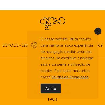
O nosso website utiliza cookies
LISPOLIS - Estrada do Paço do Lumiar, 44 1600-546 Lisboa
para melhorar a sua experiência
de navegação e exibir anúncios
dirigidos. Ao continuar a navegar
© dNovo 2026
está a consentir a utilização de
info@dnovo.pt
cookies. Para saber mais leia a
nossa
Política de Privacidade
.
Press Kit
Política de Cookies
Aceito
Política de Privacidade
FAQs