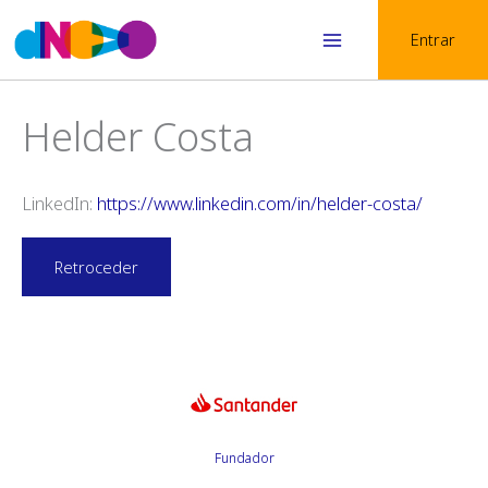
Skip
Entrar
to
Main
content
Menu
Helder Costa
LinkedIn:
https://www.linkedin.com/in/helder-costa/
Retroceder
Fundador