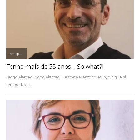
Artigos
,
Tenho mais de 55 anos… So what?!
Diogo Alarcão Diogo Alarcão, Gestor e Mentor dNovo, diz que “é
tempo de as...