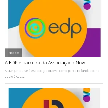
,
Notícias
A EDP é parceira da Associação dNovo
A EDP juntou-se à Associação dNovo, como parceiro fundador, no
apoio à capa...