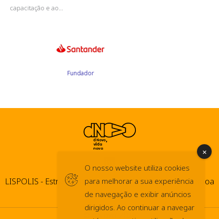
capacitação e ao...
Fund
O nosso website utiliza cookies
LISPOLIS - Estrada do Paço do Lumiar, 44 1600-546 Lisboa
para melhorar a sua experiência
de navegação e exibir anúncios
dirigidos. Ao continuar a navegar
© dNovo 2026