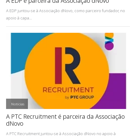
A EDP é parceira da Associação dNovo
A EDP juntou-se à Associação dNovo, como parceiro fundador, no
apoio à capa...
,
Notícias
A PTC Recruitment é parceira da Associação
dNovo
A PTC Recruitment juntou-se à Associação dNovo no apoio à