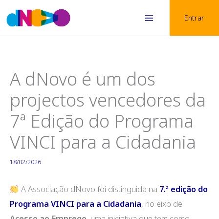
Skip
Entrar
to
Main
content
Menu
A dNovo é um dos
projectos vencedores da
7ª Edição do Programa
VINCI para a Cidadania
18/02/2026
A Associação dNovo foi distinguida na
7.ª edição do
Programa VINCI para a Cidadania
, no eixo de
Acesso ao Emprego
, uma iniciativa que tem como